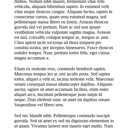
finibus. Nullam nibh mauris, fermentum vitae felis
vehicula, aliquam bibendum sapien. In euismod velit
vitae neque rhoncus congue. Aliquam luctus, sapien in
consectetur cursus, quam urna euismod magna, sed
pellentesque massa libero eu lorem. Aenean rhoncus
gravida nisl vel pretium. Nam ac nisl non ipsum
vestibulum vehicula vulputate sagittis magna. Aenean
est nisl, convallis volutpat tempor ac, tempus ac ante.
Class aptent taciti sociosqu ad litora torquent per
conubia nostra, per inceptos himenaeos. Fusce rhoncus
sodales tempor. Nunc pretium tortor felis, eget cursus
magna accumsan a.
Etiam eu molestie eros, commodo hendrerit sapien.
Maecenas tempus leo ac nisi iaculis porta. Sed sapien
tortor, aliquet a velit ut, lacinia molestie velit. Maecenas
ornare consequat massa ullamcorper dapibus. Aliquam
auctor, sapien sit amet accumsan facilisis, enim enim
aliquet arcu, tincidunt pellentesque justo turpis id
neque. Duis eleifend nunc sit amet mi dapibus ornare.
Suspendisse vel libero sem.
Sed nec blandit nibh. Pellentesque commodo suscipit
gravida. Sed sit amet ex sed mi dignissim elementum in
ut quam. Vivamus laoreet non mauris eget mattis. Nam