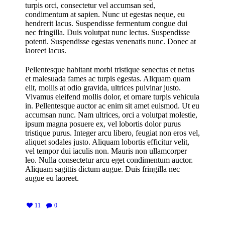
turpis orci, consectetur vel accumsan sed,
condimentum at sapien. Nunc ut egestas neque, eu
hendrerit lacus. Suspendisse fermentum congue dui
nec fringilla. Duis volutpat nunc lectus. Suspendisse
potenti. Suspendisse egestas venenatis nunc. Donec at
laoreet lacus.
Pellentesque habitant morbi tristique senectus et netus
et malesuada fames ac turpis egestas. Aliquam quam
elit, mollis at odio gravida, ultrices pulvinar justo.
Vivamus eleifend mollis dolor, et ornare turpis vehicula
in. Pellentesque auctor ac enim sit amet euismod. Ut eu
accumsan nunc. Nam ultrices, orci a volutpat molestie,
ipsum magna posuere ex, vel lobortis dolor purus
tristique purus. Integer arcu libero, feugiat non eros vel,
aliquet sodales justo. Aliquam lobortis efficitur velit,
vel tempor dui iaculis non. Mauris non ullamcorper
leo. Nulla consectetur arcu eget condimentum auctor.
Aliquam sagittis dictum augue. Duis fringilla nec
augue eu laoreet.
11
0