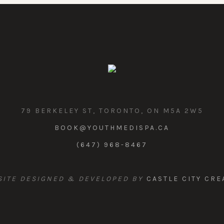
79 BERKELEY ST, TORONTO, ON M5A 2W5
BOOK@YOUTHMEDISPA.CA
(647) 968-8467
ITE DESIGNED & DEVELOPED BY
CASTLE CITY CRE