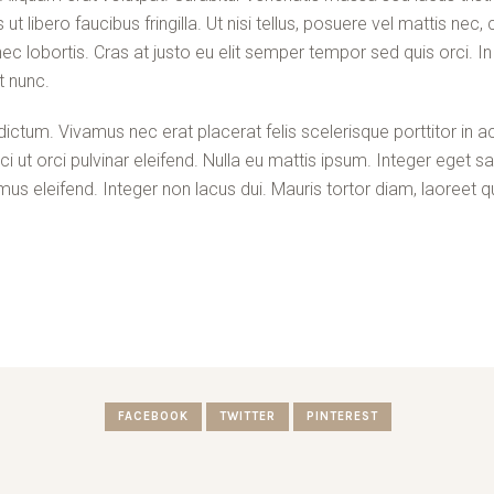
 ut libero faucibus fringilla. Ut nisi tellus, posuere vel mattis nec
ec lobortis. Cras at justo eu elit semper tempor sed quis orci. 
t nunc.
ctum. Vivamus nec erat placerat felis scelerisque porttitor in ac
i ut orci pulvinar eleifend. Nulla eu mattis ipsum. Integer eget sa
us eleifend. Integer non lacus dui. Mauris tortor diam, laoreet
FACEBOOK
TWITTER
PINTEREST