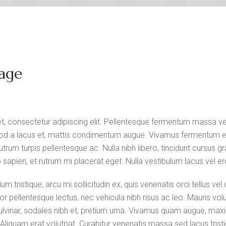
sage
, consectetur adipiscing elit. Pellentesque fermentum massa vel
ismod a lacus et, mattis condimentum augue. Vivamus fermentum e
utrum turpis pellentesque ac. Nulla nibh libero, tincidunt cursus gr
sapien, et rutrum mi placerat eget. Nulla vestibulum lacus vel er
um tristique, arcu mi sollicitudin ex, quis venenatis orci tellus ve
olor pellentesque lectus, nec vehicula nibh risus ac leo. Mauris vol
ulvinar, sodales nibh et, pretium urna. Vivamus quam augue, ma
. Aliquam erat volutpat. Curabitur venenatis massa sed lacus tristi