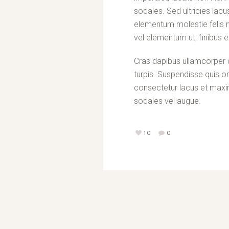
sodales. Sed ultricies lacus
elementum molestie felis n
vel elementum ut, finibus e
Cras dapibus ullamcorper di
turpis. Suspendisse quis orc
consectetur lacus et maxim
sodales vel augue.
10
0